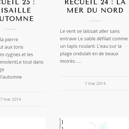
RECUEIL 24 : LA
UEIL 25 :
MER DU NORD
ISAILLE
AUTOMNE
Le vent se laissait aller sans
entrave Le sable défilait comme
la pierre
un tapis roulant. L’eau sur la
ut aux tons
plage ondulait en de beaux
s cygnes et les
moirés……
mnolentLe tout dans
ge
D’automne
7 mai 2014
7 mai 2014