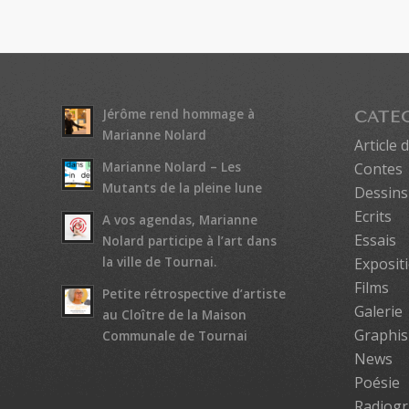
Jérôme rend hommage à
CATÉ
Marianne Nolard
Article 
Marianne Nolard – Les
Contes
Mutants de la pleine lune
Dessins 
Ecrits
A vos agendas, Marianne
Essais
Nolard participe à l’art dans
la ville de Tournai.
Exposit
Films
Petite rétrospective d’artiste
Galerie
au Cloître de la Maison
Graphi
Communale de Tournai
News
Poésie
Radiogr