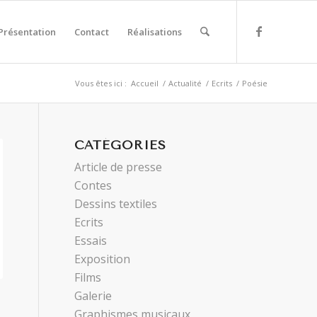
Présentation
Contact
Réalisations
Vous êtes ici :
Accueil
/
Actualité
/
Ecrits
/
Poésie
CATÉGORIES
Article de presse
Contes
Dessins textiles
Ecrits
Essais
Exposition
Films
Galerie
Graphismes musicaux