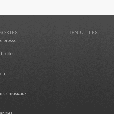
GORIES
LIEN UTILES
de presse
textiles
ion
smes musicaux
aphies