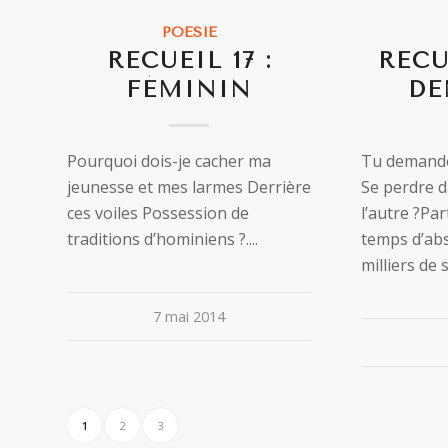
POÉSIE
RECUEIL 17 :
RECU
FÉMININ
DE
Pourquoi dois-je cacher ma
Tu demandes
jeunesse et mes larmes Derrière
Se perdre d
ces voiles Possession de
l’autre ?Pa
traditions d’hominiens ?....
temps d’ab
milliers de s
7 mai 2014
1
2
3