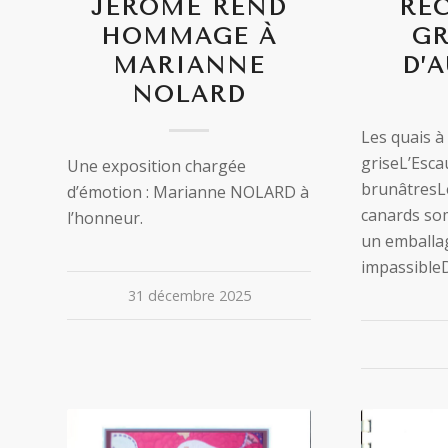
JÉRÔME REND
REC
HOMMAGE À
GR
MARIANNE
D’
NOLARD
Les quais à 
griseL’Esca
Une exposition chargée
brunâtresLe
d’émotion : Marianne NOLARD à
canards so
l’honneur.
un emballa
impassible
31 décembre 2025