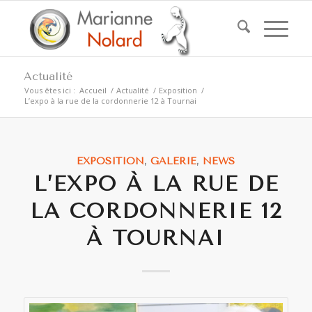
Actualité
Vous êtes ici :
Accueil
/
Actualité
/
Exposition
/
L’expo à la rue de la cordonnerie 12 à Tournai
EXPOSITION
,
GALERIE
,
NEWS
L’EXPO À LA RUE DE
LA CORDONNERIE 12
À TOURNAI