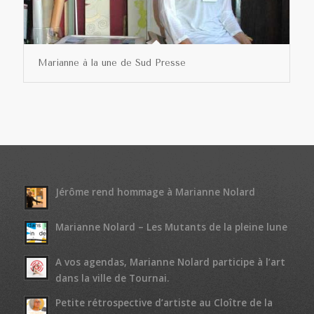
Marianne à la une de Sud Presse
Jérôme rend hommage à Marianne Nolard
Marianne Nolard – Les Mutants de la pleine lune
A vos agendas, Marianne Nolard participe à l’art
dans la ville de Tournai.
Petite rétrospective d’artiste au Cloître de la