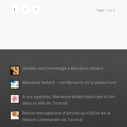
1
2
3
Page 1 sur 3
Jérôme rend hommage à Marianne Nolard
Marianne Nolard – Les Mutants de la pleine lune
A vos agendas, Marianne Nolard participe à l’art
dans la ville de Tournai.
Petite rétrospective d’artiste au Cloître de la
Maison Communale de Tournai